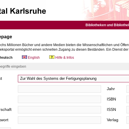
Bibliotheken und Bibliothe
epage
chs Millionen Bücher und andere Medien bieten die Wissenschaftlichen und Öffent
heksportal ermöglicht einen schnellen Zugang zu diesen Beständen. Ein Dienst de
eutsch
English
Hilfe & Infos
egriffe eingeben
xt
Jahr
ISBN
schaft
ISSN
gwort
Verlag