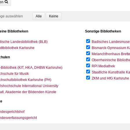
en
oge auswählen
eine Bibliotheken
Sonstige Bibliotheken
ische Landesbibliothek (BLB)
Badisches Landesmus
dtbibliothek Karlsruhe
Bismarck-Gymnasium Karl
Melanchthonhaus Brett
hulen
Oberrheinische Biblioth
RPI Mediathek
-Bibliothek (KIT, HKA, DHBW Karlsruhe)
Staatliche Kunsthalle K
hschule für Musik
ZKM und HfG Karlsruhe
hschulbibliothek Karlsruhe (PH)
lshochschule International University
atl. Akademie der Bildenden Künste
te
desgerichtshof
ndesverfassungsgericht