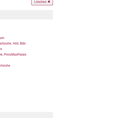
Löschen
eum
sruhe, Hist. Bibl.
en
ek, PrinzMaxPalais
arlsruhe