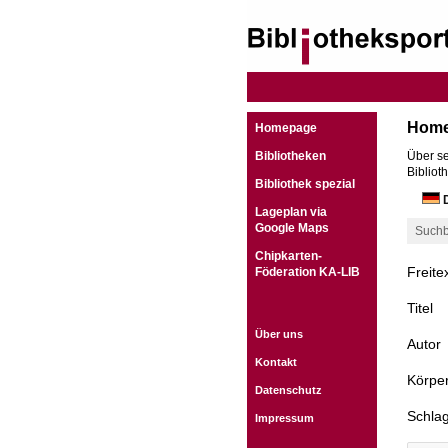
Hom
Homepage
Bibliotheken
Über se
Bibliot
Bibliothek spezial
D
Lageplan via
Google Maps
Suchb
Chipkarten-
Freite
Föderation KA-LIB
Titel
Über uns
Autor
Kontakt
Körper
Datenschutz
Schla
Impressum