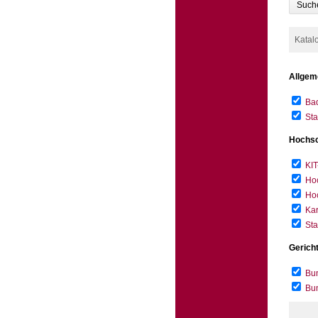
Such
Katal
Allgem
Bad
Sta
Hochsc
KIT
Hoc
Hoc
Kar
Sta
Gerich
Bun
Bu