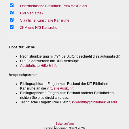
Oberrheinische Bibliothek, PrinzMaxPalais
RPI Mediathek
Staatliche Kunsthalle Karlsruhe
ZKM und HfG Karlsruhe
Tipps zur Suche
Rechtstrunkierung mit "?" (bei
Autor
geschieht dies automatisch)
Die Felder werden mit UND verknüpft
Ausführliche Hilfe & Info
Ansprechpartner
Bibliographische Fragen zum Bestand der KIT-Bibliothek
Karlsruhe an die
virtuelle Auskunft
.
Bibliographische Fragen zum Bestand anderer Bibliotheken
richten Sie bitte direkt an diese.
Technische Fragen
: Uwe Dierolf,
kvkadmin@bibliothek.kit.edu
Seitenanfang
Letzte Änderung
: 30.03.2026