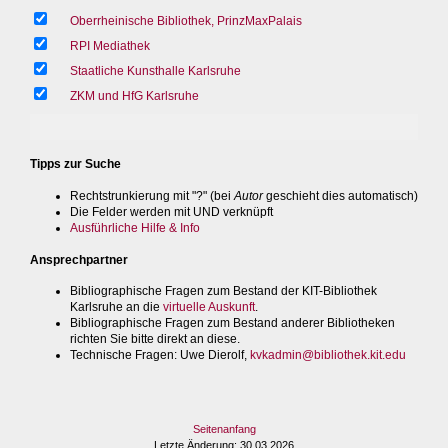
Oberrheinische Bibliothek, PrinzMaxPalais
RPI Mediathek
Staatliche Kunsthalle Karlsruhe
ZKM und HfG Karlsruhe
Tipps zur Suche
Rechtstrunkierung mit "?" (bei
Autor
geschieht dies automatisch)
Die Felder werden mit UND verknüpft
Ausführliche Hilfe & Info
Ansprechpartner
Bibliographische Fragen zum Bestand der KIT-Bibliothek
Karlsruhe an die
virtuelle Auskunft
.
Bibliographische Fragen zum Bestand anderer Bibliotheken
richten Sie bitte direkt an diese.
Technische Fragen
: Uwe Dierolf,
kvkadmin@bibliothek.kit.edu
Seitenanfang
Letzte Änderung
: 30.03.2026