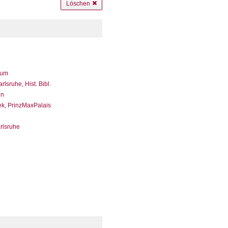
Löschen
eum
sruhe, Hist. Bibl.
en
ek, PrinzMaxPalais
arlsruhe