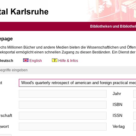
Bibliotheken und Bibliothe
epage
chs Millionen Bücher und andere Medien bieten die Wissenschaftlichen und Öffent
heksportal ermöglicht einen schnellen Zugang zu diesen Beständen. Ein Dienst de
eutsch
English
Hilfe & Infos
egriffe eingeben
xt
Jahr
ISBN
schaft
ISSN
gwort
Verlag