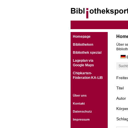
Hom
Homepage
Bibliotheken
Über se
Bibliot
Bibliothek spezial
D
Lageplan via
Google Maps
Suchb
Chipkarten-
Freite
Föderation KA-LIB
Titel
Über uns
Autor
Kontakt
Körper
Datenschutz
Schla
Impressum