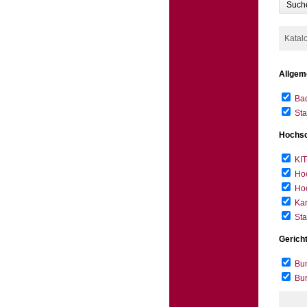
Such
Katal
Allgem
Bad
Sta
Hochsc
KIT
Hoc
Hoc
Kar
Sta
Gerich
Bun
Bu