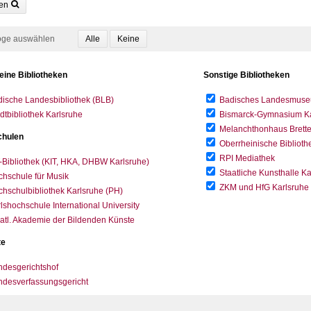
en
oge auswählen
eine Bibliotheken
Sonstige Bibliotheken
ische Landesbibliothek (BLB)
Badisches Landesmus
dtbibliothek Karlsruhe
Bismarck-Gymnasium Karl
Melanchthonhaus Brett
hulen
Oberrheinische Biblioth
RPI Mediathek
-Bibliothek (KIT, HKA, DHBW Karlsruhe)
Staatliche Kunsthalle K
hschule für Musik
ZKM und HfG Karlsruhe
hschulbibliothek Karlsruhe (PH)
lshochschule International University
atl. Akademie der Bildenden Künste
te
desgerichtshof
ndesverfassungsgericht