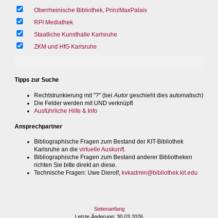
Oberrheinische Bibliothek, PrinzMaxPalais
RPI Mediathek
Staatliche Kunsthalle Karlsruhe
ZKM und HfG Karlsruhe
Tipps zur Suche
Rechtstrunkierung mit "?" (bei
Autor
geschieht dies automatisch)
Die Felder werden mit UND verknüpft
Ausführliche Hilfe & Info
Ansprechpartner
Bibliographische Fragen zum Bestand der KIT-Bibliothek
Karlsruhe an die
virtuelle Auskunft
.
Bibliographische Fragen zum Bestand anderer Bibliotheken
richten Sie bitte direkt an diese.
Technische Fragen
: Uwe Dierolf,
kvkadmin@bibliothek.kit.edu
Seitenanfang
Letzte Änderung
: 30.03.2026