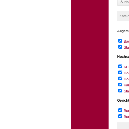
Such
Katal
Allgem
Bad
Sta
Hochsc
KIT
Hoc
Hoc
Kar
Sta
Gerich
Bun
Bu