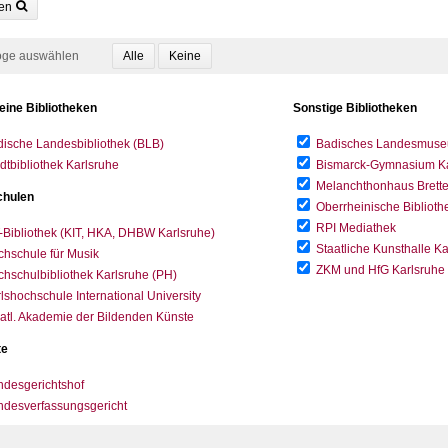
en
oge auswählen
eine Bibliotheken
Sonstige Bibliotheken
ische Landesbibliothek (BLB)
Badisches Landesmus
dtbibliothek Karlsruhe
Bismarck-Gymnasium Karl
Melanchthonhaus Brett
hulen
Oberrheinische Biblioth
RPI Mediathek
-Bibliothek (KIT, HKA, DHBW Karlsruhe)
Staatliche Kunsthalle K
hschule für Musik
ZKM und HfG Karlsruhe
hschulbibliothek Karlsruhe (PH)
lshochschule International University
atl. Akademie der Bildenden Künste
te
desgerichtshof
ndesverfassungsgericht