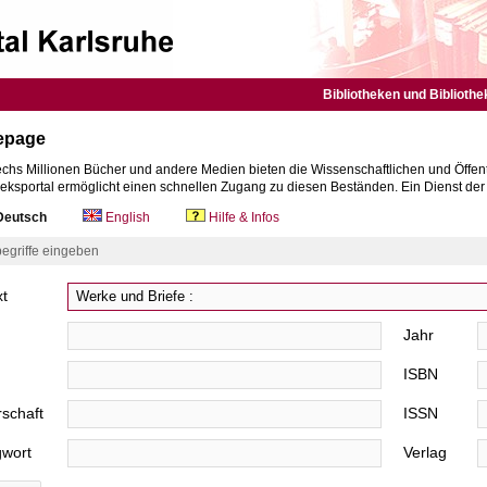
Bibliotheken und Bibliothe
epage
chs Millionen Bücher und andere Medien bieten die Wissenschaftlichen und Öffent
heksportal ermöglicht einen schnellen Zugang zu diesen Beständen. Ein Dienst de
eutsch
English
Hilfe & Infos
egriffe eingeben
xt
Jahr
ISBN
schaft
ISSN
gwort
Verlag