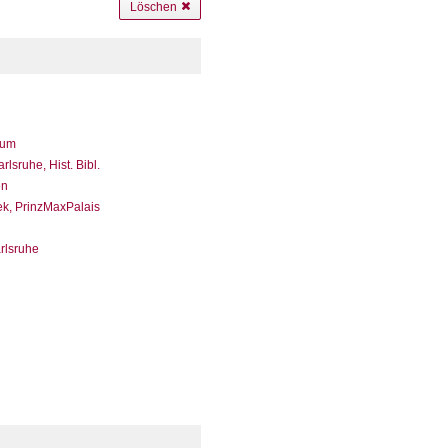
Löschen
eum
sruhe, Hist. Bibl.
en
ek, PrinzMaxPalais
arlsruhe