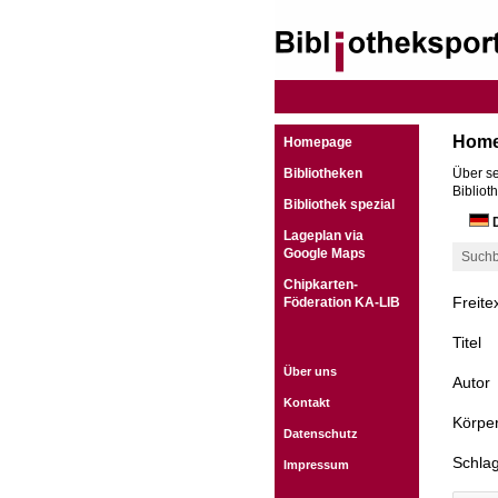
Hom
Homepage
Bibliotheken
Über se
Bibliot
Bibliothek spezial
D
Lageplan via
Google Maps
Suchb
Chipkarten-
Freite
Föderation KA-LIB
Titel
Über uns
Autor
Kontakt
Körper
Datenschutz
Schla
Impressum