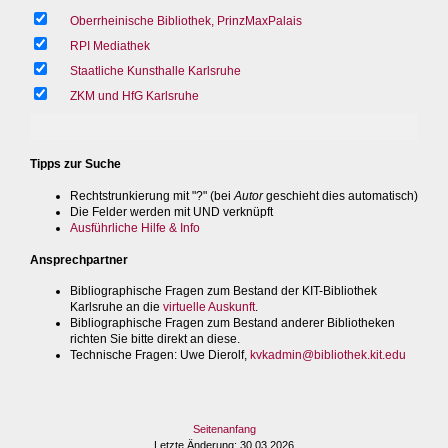
Oberrheinische Bibliothek, PrinzMaxPalais
RPI Mediathek
Staatliche Kunsthalle Karlsruhe
ZKM und HfG Karlsruhe
Tipps zur Suche
Rechtstrunkierung mit "?" (bei
Autor
geschieht dies automatisch)
Die Felder werden mit UND verknüpft
Ausführliche Hilfe & Info
Ansprechpartner
Bibliographische Fragen zum Bestand der KIT-Bibliothek
Karlsruhe an die
virtuelle Auskunft
.
Bibliographische Fragen zum Bestand anderer Bibliotheken
richten Sie bitte direkt an diese.
Technische Fragen
: Uwe Dierolf,
kvkadmin@bibliothek.kit.edu
Seitenanfang
Letzte Änderung
: 30.03.2026