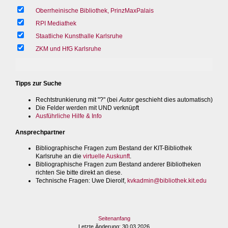
Oberrheinische Bibliothek, PrinzMaxPalais
RPI Mediathek
Staatliche Kunsthalle Karlsruhe
ZKM und HfG Karlsruhe
Tipps zur Suche
Rechtstrunkierung mit "?" (bei
Autor
geschieht dies automatisch)
Die Felder werden mit UND verknüpft
Ausführliche Hilfe & Info
Ansprechpartner
Bibliographische Fragen zum Bestand der KIT-Bibliothek
Karlsruhe an die
virtuelle Auskunft
.
Bibliographische Fragen zum Bestand anderer Bibliotheken
richten Sie bitte direkt an diese.
Technische Fragen
: Uwe Dierolf,
kvkadmin@bibliothek.kit.edu
Seitenanfang
Letzte Änderung
: 30.03.2026