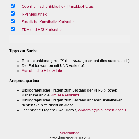
Oberrheinische Bibliothek, PrinzMaxPalais
RPI Mediathek
Staatliche Kunsthalle Karlsruhe
ZKM und HfG Karlsruhe
Tipps zur Suche
Rechtstrunkierung mit "?" (bei
Autor
geschieht dies automatisch)
Die Felder werden mit UND verknüpft
Ausführliche Hilfe & Info
Ansprechpartner
Bibliographische Fragen zum Bestand der KIT-Bibliothek
Karlsruhe an die
virtuelle Auskunft
.
Bibliographische Fragen zum Bestand anderer Bibliotheken
richten Sie bitte direkt an diese.
Technische Fragen
: Uwe Dierolf,
kvkadmin@bibliothek.kit.edu
Seitenanfang
Letzte Änderung
: 30.03.2026