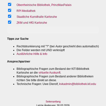
Oberrheinische Bibliothek, PrinzMaxPalais
RPI Mediathek
Staatliche Kunsthalle Karlsruhe
ZKM und HfG Karlsruhe
Tipps zur Suche
Rechtstrunkierung mit "?" (bei
Autor
geschieht dies automatisch)
Die Felder werden mit UND verknüpft
Ausführliche Hilfe & Info
Ansprechpartner
Bibliographische Fragen zum Bestand der KIT-Bibliothek
Karlsruhe an die
virtuelle Auskunft
.
Bibliographische Fragen zum Bestand anderer Bibliotheken
richten Sie bitte direkt an diese.
Technische Fragen
: Uwe Dierolf,
kvkadmin@bibliothek.kit.edu
Seitenanfang
Letzte Änderung
: 30.03.2026