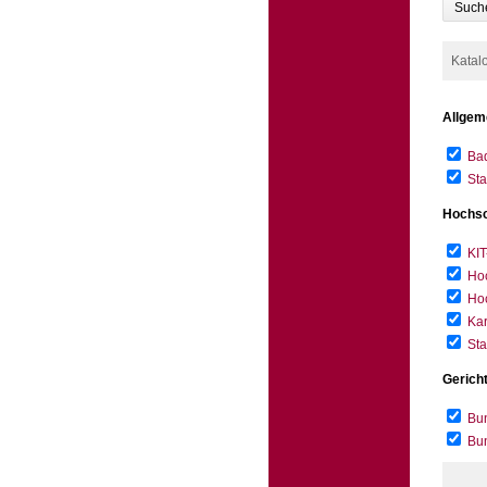
Such
Katal
Allgem
Bad
Sta
Hochsc
KIT
Hoc
Hoc
Kar
Sta
Gerich
Bun
Bu