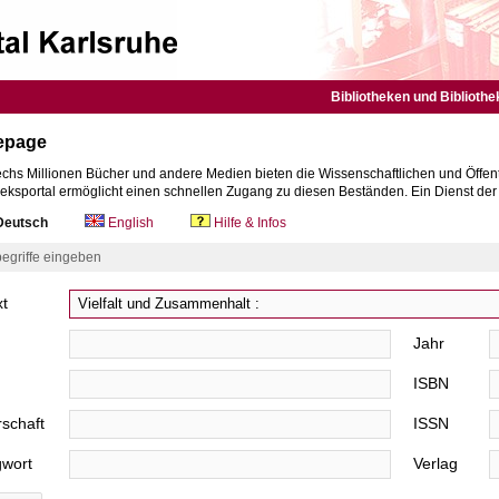
Bibliotheken und Bibliothe
epage
chs Millionen Bücher und andere Medien bieten die Wissenschaftlichen und Öffent
heksportal ermöglicht einen schnellen Zugang zu diesen Beständen. Ein Dienst de
eutsch
English
Hilfe & Infos
egriffe eingeben
xt
Jahr
ISBN
schaft
ISSN
gwort
Verlag