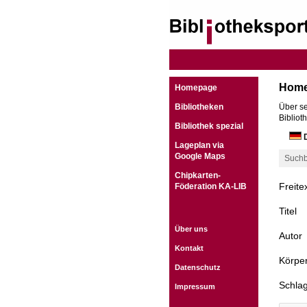
Hom
Homepage
Bibliotheken
Über se
Bibliot
Bibliothek spezial
D
Lageplan via
Google Maps
Suchb
Chipkarten-
Freite
Föderation KA-LIB
Titel
Über uns
Autor
Kontakt
Körper
Datenschutz
Schla
Impressum