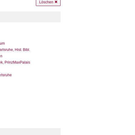
Löschen
eum
sruhe, Hist. Bibl.
en
ek, PrinzMaxPalais
arlsruhe