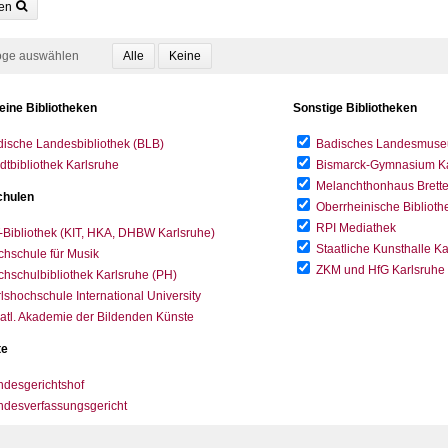
en
oge auswählen
eine Bibliotheken
Sonstige Bibliotheken
ische Landesbibliothek (BLB)
Badisches Landesmus
dtbibliothek Karlsruhe
Bismarck-Gymnasium Karl
Melanchthonhaus Brett
hulen
Oberrheinische Biblioth
RPI Mediathek
-Bibliothek (KIT, HKA, DHBW Karlsruhe)
Staatliche Kunsthalle K
hschule für Musik
ZKM und HfG Karlsruhe
hschulbibliothek Karlsruhe (PH)
lshochschule International University
atl. Akademie der Bildenden Künste
te
desgerichtshof
ndesverfassungsgericht