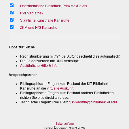
Oberrheinische Bibliothek, PrinzMaxPalais
RPI Mediathek
Staatliche Kunsthalle Karlsruhe
ZKM und HfG Karlsruhe
Tipps zur Suche
Rechtstrunkierung mit "?" (bei
Autor
geschieht dies automatisch)
Die Felder werden mit UND verknüpft
Ausführliche Hilfe & Info
Ansprechpartner
Bibliographische Fragen zum Bestand der KIT-Bibliothek
Karlsruhe an die
virtuelle Auskunft
.
Bibliographische Fragen zum Bestand anderer Bibliotheken
richten Sie bitte direkt an diese.
Technische Fragen
: Uwe Dierolf,
kvkadmin@bibliothek.kit.edu
Seitenanfang
Letzte Änderung
: 30.03.2026