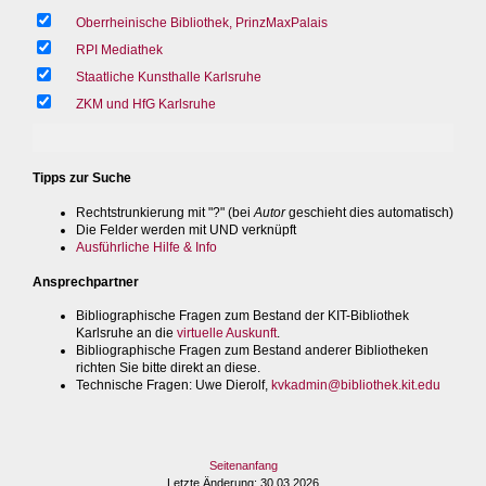
Oberrheinische Bibliothek, PrinzMaxPalais
RPI Mediathek
Staatliche Kunsthalle Karlsruhe
ZKM und HfG Karlsruhe
Tipps zur Suche
Rechtstrunkierung mit "?" (bei
Autor
geschieht dies automatisch)
Die Felder werden mit UND verknüpft
Ausführliche Hilfe & Info
Ansprechpartner
Bibliographische Fragen zum Bestand der KIT-Bibliothek
Karlsruhe an die
virtuelle Auskunft
.
Bibliographische Fragen zum Bestand anderer Bibliotheken
richten Sie bitte direkt an diese.
Technische Fragen
: Uwe Dierolf,
kvkadmin@bibliothek.kit.edu
Seitenanfang
Letzte Änderung
: 30.03.2026