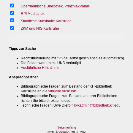
Oberrheinische Bibliothek, PrinzMaxPalais
RPI Mediathek
Staatliche Kunsthalle Karlsruhe
ZKM und HfG Karlsruhe
Tipps zur Suche
Rechtstrunkierung mit "?" (bei
Autor
geschieht dies automatisch)
Die Felder werden mit UND verknüpft
Ausführliche Hilfe & Info
Ansprechpartner
Bibliographische Fragen zum Bestand der KIT-Bibliothek
Karlsruhe an die
virtuelle Auskunft
.
Bibliographische Fragen zum Bestand anderer Bibliotheken
richten Sie bitte direkt an diese.
Technische Fragen
: Uwe Dierolf,
kvkadmin@bibliothek.kit.edu
Seitenanfang
Letzte Änderung
: 30.03.2026