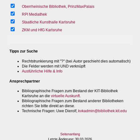
Oberrheinische Bibliothek, PrinzMaxPalais
RPI Mediathek
Staatliche Kunsthalle Karlsruhe
ZKM und HfG Karlsruhe
Tipps zur Suche
Rechtstrunkierung mit "?" (bei
Autor
geschieht dies automatisch)
Die Felder werden mit UND verknüpft
Ausführliche Hilfe & Info
Ansprechpartner
Bibliographische Fragen zum Bestand der KIT-Bibliothek
Karlsruhe an die
virtuelle Auskunft
.
Bibliographische Fragen zum Bestand anderer Bibliotheken
richten Sie bitte direkt an diese.
Technische Fragen
: Uwe Dierolf,
kvkadmin@bibliothek.kit.edu
Seitenanfang
Letzte Änderung
: 30.03.2026