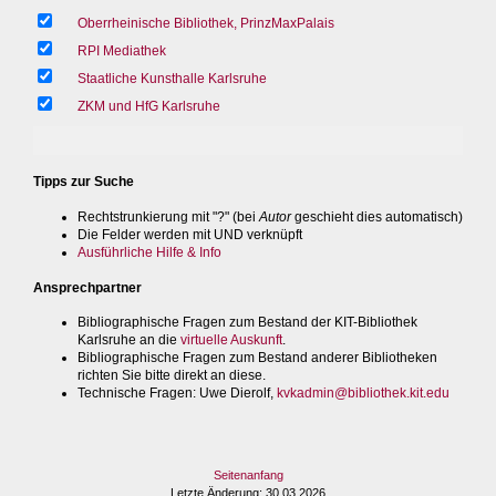
Oberrheinische Bibliothek, PrinzMaxPalais
RPI Mediathek
Staatliche Kunsthalle Karlsruhe
ZKM und HfG Karlsruhe
Tipps zur Suche
Rechtstrunkierung mit "?" (bei
Autor
geschieht dies automatisch)
Die Felder werden mit UND verknüpft
Ausführliche Hilfe & Info
Ansprechpartner
Bibliographische Fragen zum Bestand der KIT-Bibliothek
Karlsruhe an die
virtuelle Auskunft
.
Bibliographische Fragen zum Bestand anderer Bibliotheken
richten Sie bitte direkt an diese.
Technische Fragen
: Uwe Dierolf,
kvkadmin@bibliothek.kit.edu
Seitenanfang
Letzte Änderung
: 30.03.2026