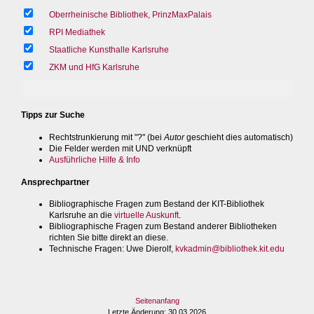
Oberrheinische Bibliothek, PrinzMaxPalais
RPI Mediathek
Staatliche Kunsthalle Karlsruhe
ZKM und HfG Karlsruhe
Tipps zur Suche
Rechtstrunkierung mit "?" (bei
Autor
geschieht dies automatisch)
Die Felder werden mit UND verknüpft
Ausführliche Hilfe & Info
Ansprechpartner
Bibliographische Fragen zum Bestand der KIT-Bibliothek
Karlsruhe an die
virtuelle Auskunft
.
Bibliographische Fragen zum Bestand anderer Bibliotheken
richten Sie bitte direkt an diese.
Technische Fragen
: Uwe Dierolf,
kvkadmin@bibliothek.kit.edu
Seitenanfang
Letzte Änderung
: 30.03.2026