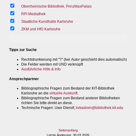
Oberrheinische Bibliothek, PrinzMaxPalais
RPI Mediathek
Staatliche Kunsthalle Karlsruhe
ZKM und HfG Karlsruhe
Tipps zur Suche
Rechtstrunkierung mit "?" (bei
Autor
geschieht dies automatisch)
Die Felder werden mit UND verknüpft
Ausführliche Hilfe & Info
Ansprechpartner
Bibliographische Fragen zum Bestand der KIT-Bibliothek
Karlsruhe an die
virtuelle Auskunft
.
Bibliographische Fragen zum Bestand anderer Bibliotheken
richten Sie bitte direkt an diese.
Technische Fragen
: Uwe Dierolf,
kvkadmin@bibliothek.kit.edu
Seitenanfang
Letzte Änderung
: 30.03.2026