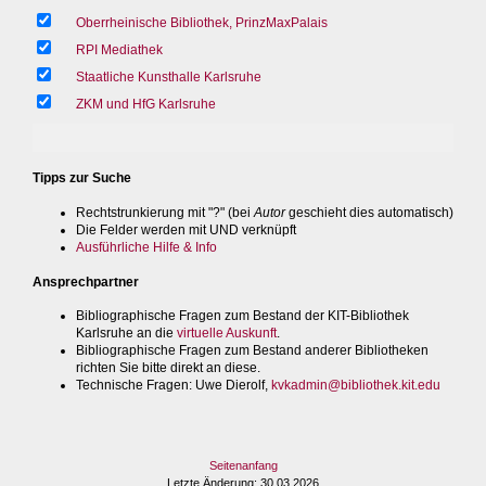
Oberrheinische Bibliothek, PrinzMaxPalais
RPI Mediathek
Staatliche Kunsthalle Karlsruhe
ZKM und HfG Karlsruhe
Tipps zur Suche
Rechtstrunkierung mit "?" (bei
Autor
geschieht dies automatisch)
Die Felder werden mit UND verknüpft
Ausführliche Hilfe & Info
Ansprechpartner
Bibliographische Fragen zum Bestand der KIT-Bibliothek
Karlsruhe an die
virtuelle Auskunft
.
Bibliographische Fragen zum Bestand anderer Bibliotheken
richten Sie bitte direkt an diese.
Technische Fragen
: Uwe Dierolf,
kvkadmin@bibliothek.kit.edu
Seitenanfang
Letzte Änderung
: 30.03.2026