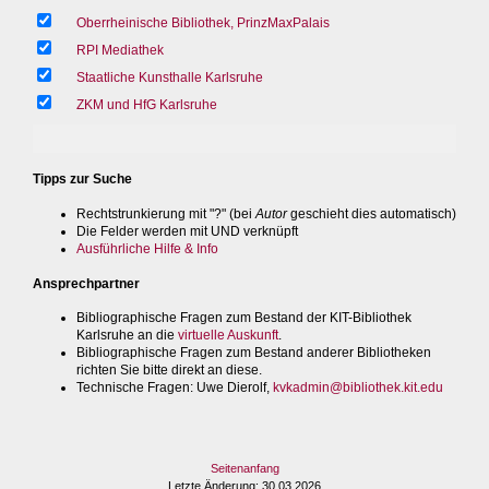
Oberrheinische Bibliothek, PrinzMaxPalais
RPI Mediathek
Staatliche Kunsthalle Karlsruhe
ZKM und HfG Karlsruhe
Tipps zur Suche
Rechtstrunkierung mit "?" (bei
Autor
geschieht dies automatisch)
Die Felder werden mit UND verknüpft
Ausführliche Hilfe & Info
Ansprechpartner
Bibliographische Fragen zum Bestand der KIT-Bibliothek
Karlsruhe an die
virtuelle Auskunft
.
Bibliographische Fragen zum Bestand anderer Bibliotheken
richten Sie bitte direkt an diese.
Technische Fragen
: Uwe Dierolf,
kvkadmin@bibliothek.kit.edu
Seitenanfang
Letzte Änderung
: 30.03.2026