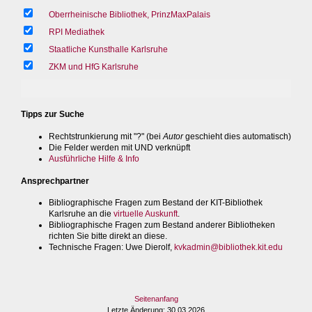
Oberrheinische Bibliothek, PrinzMaxPalais
RPI Mediathek
Staatliche Kunsthalle Karlsruhe
ZKM und HfG Karlsruhe
Tipps zur Suche
Rechtstrunkierung mit "?" (bei
Autor
geschieht dies automatisch)
Die Felder werden mit UND verknüpft
Ausführliche Hilfe & Info
Ansprechpartner
Bibliographische Fragen zum Bestand der KIT-Bibliothek
Karlsruhe an die
virtuelle Auskunft
.
Bibliographische Fragen zum Bestand anderer Bibliotheken
richten Sie bitte direkt an diese.
Technische Fragen
: Uwe Dierolf,
kvkadmin@bibliothek.kit.edu
Seitenanfang
Letzte Änderung
: 30.03.2026