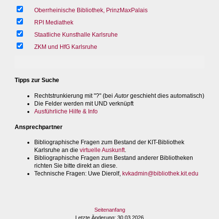
Oberrheinische Bibliothek, PrinzMaxPalais
RPI Mediathek
Staatliche Kunsthalle Karlsruhe
ZKM und HfG Karlsruhe
Tipps zur Suche
Rechtstrunkierung mit "?" (bei
Autor
geschieht dies automatisch)
Die Felder werden mit UND verknüpft
Ausführliche Hilfe & Info
Ansprechpartner
Bibliographische Fragen zum Bestand der KIT-Bibliothek
Karlsruhe an die
virtuelle Auskunft
.
Bibliographische Fragen zum Bestand anderer Bibliotheken
richten Sie bitte direkt an diese.
Technische Fragen
: Uwe Dierolf,
kvkadmin@bibliothek.kit.edu
Seitenanfang
Letzte Änderung
: 30.03.2026