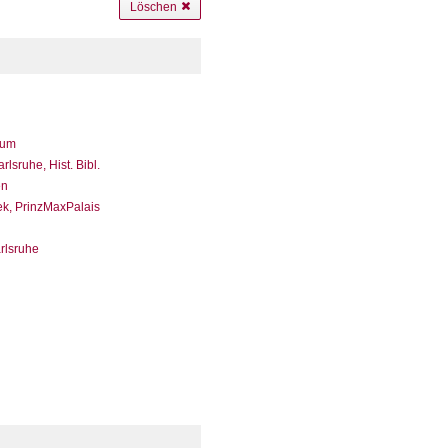
Löschen
eum
sruhe, Hist. Bibl.
en
ek, PrinzMaxPalais
arlsruhe