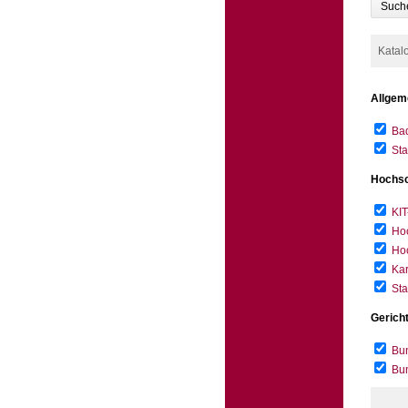
Such
Katal
Allgem
Bad
Sta
Hochsc
KIT
Hoc
Hoc
Kar
Sta
Gerich
Bun
Bu