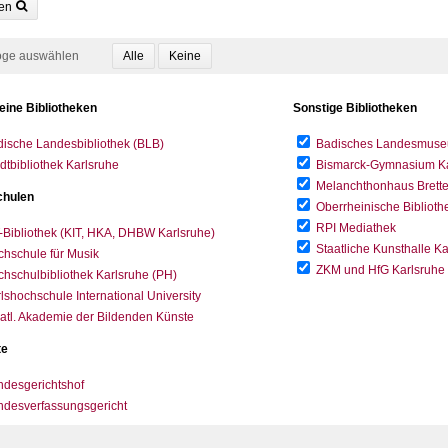
en
oge auswählen
eine Bibliotheken
Sonstige Bibliotheken
ische Landesbibliothek (BLB)
Badisches Landesmus
dtbibliothek Karlsruhe
Bismarck-Gymnasium Karl
Melanchthonhaus Brett
hulen
Oberrheinische Biblioth
RPI Mediathek
-Bibliothek (KIT, HKA, DHBW Karlsruhe)
Staatliche Kunsthalle K
hschule für Musik
ZKM und HfG Karlsruhe
hschulbibliothek Karlsruhe (PH)
lshochschule International University
atl. Akademie der Bildenden Künste
te
desgerichtshof
ndesverfassungsgericht