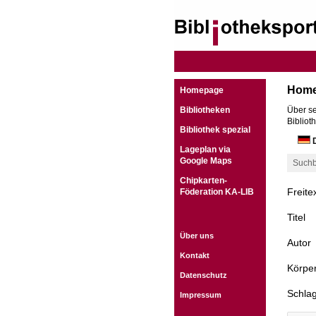
Hom
Homepage
Bibliotheken
Über se
Bibliot
Bibliothek spezial
D
Lageplan via
Google Maps
Suchb
Chipkarten-
Freite
Föderation KA-LIB
Titel
Über uns
Autor
Kontakt
Körper
Datenschutz
Schla
Impressum