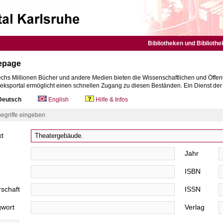
Bibliotheken und Bibliothe
epage
chs Millionen Bücher und andere Medien bieten die Wissenschaftlichen und Öffent
heksportal ermöglicht einen schnellen Zugang zu diesen Beständen. Ein Dienst de
eutsch
English
Hilfe & Infos
egriffe eingeben
xt
Jahr
ISBN
schaft
ISSN
gwort
Verlag