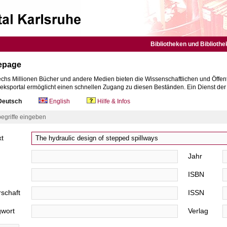
Bibliotheken und Bibliothe
epage
chs Millionen Bücher und andere Medien bieten die Wissenschaftlichen und Öffent
heksportal ermöglicht einen schnellen Zugang zu diesen Beständen. Ein Dienst de
eutsch
English
Hilfe & Infos
egriffe eingeben
xt
Jahr
ISBN
schaft
ISSN
gwort
Verlag