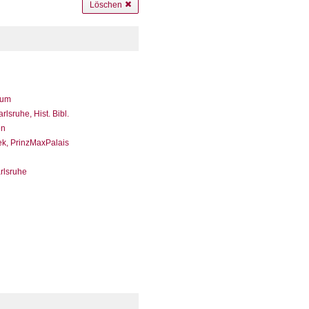
Löschen
eum
sruhe, Hist. Bibl.
en
ek, PrinzMaxPalais
arlsruhe