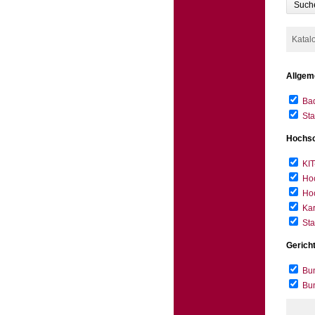
Such
Katal
Allgem
Bad
Sta
Hochsc
KIT
Hoc
Hoc
Kar
Sta
Gerich
Bun
Bu