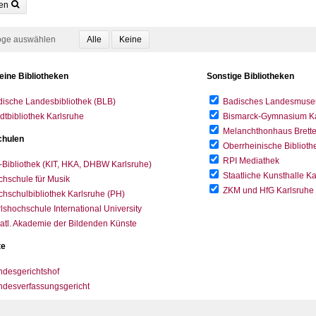
en
oge auswählen
eine Bibliotheken
Sonstige Bibliotheken
ische Landesbibliothek (BLB)
Badisches Landesmus
dtbibliothek Karlsruhe
Bismarck-Gymnasium Karl
Melanchthonhaus Brett
hulen
Oberrheinische Biblioth
RPI Mediathek
-Bibliothek (KIT, HKA, DHBW Karlsruhe)
Staatliche Kunsthalle K
hschule für Musik
ZKM und HfG Karlsruhe
hschulbibliothek Karlsruhe (PH)
lshochschule International University
atl. Akademie der Bildenden Künste
te
desgerichtshof
ndesverfassungsgericht