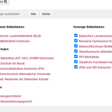
en
oge auswählen
eine Bibliotheken
Sonstige Bibliotheken
ische Landesbibliothek (BLB)
Badisches Landesmus
dtbibliothek Karlsruhe
Bismarck-Gymnasium Karl
Melanchthonhaus Brett
hulen
Oberrheinische Biblioth
RPI Mediathek
-Bibliothek (KIT, HKA, DHBW Karlsruhe)
Staatliche Kunsthalle K
hschule für Musik
ZKM und HfG Karlsruhe
hschulbibliothek Karlsruhe (PH)
lshochschule International University
atl. Akademie der Bildenden Künste
te
desgerichtshof
ndesverfassungsgericht