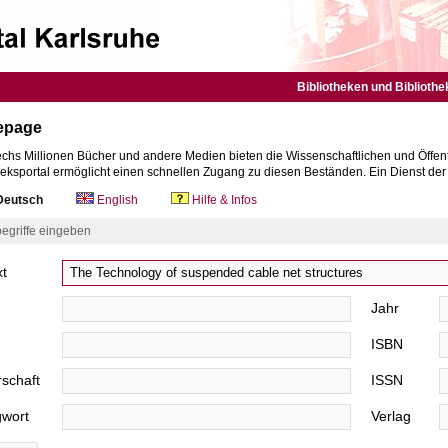
Bibliotheken und Bibliothe
epage
chs Millionen Bücher und andere Medien bieten die Wissenschaftlichen und Öffent
heksportal ermöglicht einen schnellen Zugang zu diesen Beständen. Ein Dienst de
eutsch
English
Hilfe & Infos
egriffe eingeben
xt
Jahr
ISBN
schaft
ISSN
gwort
Verlag