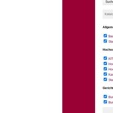
Such
Katal
Allgem
Bad
Sta
Hochsc
KIT
Hoc
Hoc
Kar
Sta
Gerich
Bun
Bu