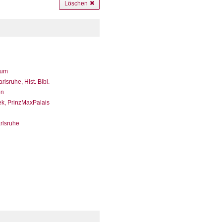
Löschen
eum
sruhe, Hist. Bibl.
en
ek, PrinzMaxPalais
arlsruhe