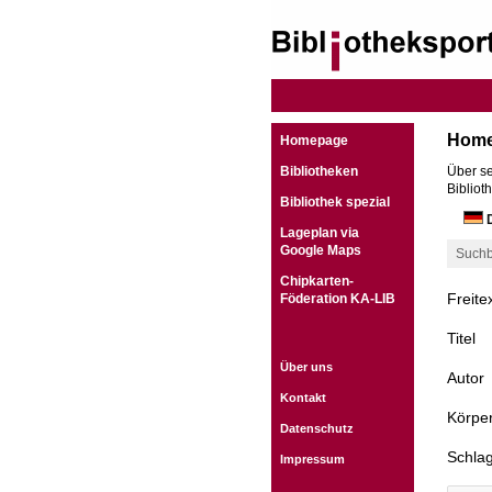
Hom
Homepage
Bibliotheken
Über se
Bibliot
Bibliothek spezial
D
Lageplan via
Google Maps
Suchb
Chipkarten-
Freite
Föderation KA-LIB
Titel
Über uns
Autor
Kontakt
Körper
Datenschutz
Schla
Impressum