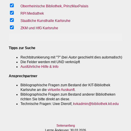
Oberrheinische Bibliothek, PrinzMaxPalais
RPI Mediathek
Staatliche Kunsthalle Karlsruhe
ZKM und HfG Karlsruhe
Tipps zur Suche
Rechtstrunkierung mit "?" (bei
Autor
geschieht dies automatisch)
Die Felder werden mit UND verknüpft
Ausführliche Hilfe & Info
Ansprechpartner
Bibliographische Fragen zum Bestand der KIT-Bibliothek
Karlsruhe an die
virtuelle Auskunft
.
Bibliographische Fragen zum Bestand anderer Bibliotheken
richten Sie bitte direkt an diese.
Technische Fragen
: Uwe Dierolf,
kvkadmin@bibliothek.kit.edu
Seitenanfang
Letzte Änderung
: 30.03.2026