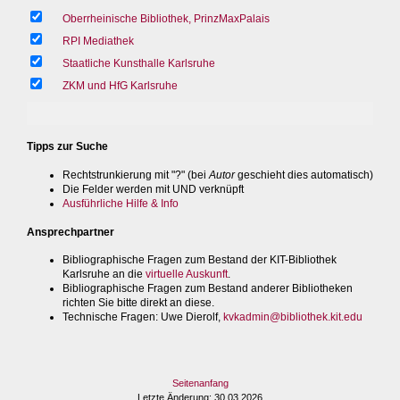
Oberrheinische Bibliothek, PrinzMaxPalais
RPI Mediathek
Staatliche Kunsthalle Karlsruhe
ZKM und HfG Karlsruhe
Tipps zur Suche
Rechtstrunkierung mit "?" (bei
Autor
geschieht dies automatisch)
Die Felder werden mit UND verknüpft
Ausführliche Hilfe & Info
Ansprechpartner
Bibliographische Fragen zum Bestand der KIT-Bibliothek
Karlsruhe an die
virtuelle Auskunft
.
Bibliographische Fragen zum Bestand anderer Bibliotheken
richten Sie bitte direkt an diese.
Technische Fragen
: Uwe Dierolf,
kvkadmin@bibliothek.kit.edu
Seitenanfang
Letzte Änderung
: 30.03.2026