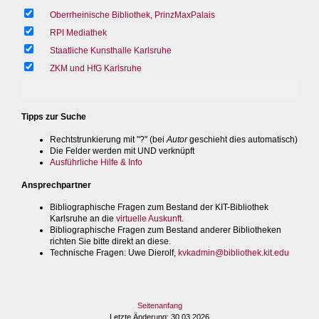
Oberrheinische Bibliothek, PrinzMaxPalais
RPI Mediathek
Staatliche Kunsthalle Karlsruhe
ZKM und HfG Karlsruhe
Tipps zur Suche
Rechtstrunkierung mit "?" (bei
Autor
geschieht dies automatisch)
Die Felder werden mit UND verknüpft
Ausführliche Hilfe & Info
Ansprechpartner
Bibliographische Fragen zum Bestand der KIT-Bibliothek
Karlsruhe an die
virtuelle Auskunft
.
Bibliographische Fragen zum Bestand anderer Bibliotheken
richten Sie bitte direkt an diese.
Technische Fragen
: Uwe Dierolf,
kvkadmin@bibliothek.kit.edu
Seitenanfang
Letzte Änderung
: 30.03.2026