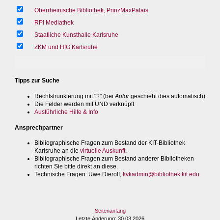
Oberrheinische Bibliothek, PrinzMaxPalais
RPI Mediathek
Staatliche Kunsthalle Karlsruhe
ZKM und HfG Karlsruhe
Tipps zur Suche
Rechtstrunkierung mit "?" (bei
Autor
geschieht dies automatisch)
Die Felder werden mit UND verknüpft
Ausführliche Hilfe & Info
Ansprechpartner
Bibliographische Fragen zum Bestand der KIT-Bibliothek
Karlsruhe an die
virtuelle Auskunft
.
Bibliographische Fragen zum Bestand anderer Bibliotheken
richten Sie bitte direkt an diese.
Technische Fragen
: Uwe Dierolf,
kvkadmin@bibliothek.kit.edu
Seitenanfang
Letzte Änderung
: 30.03.2026