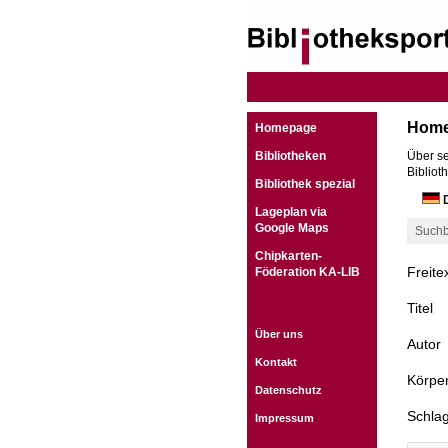
Hom
Homepage
Bibliotheken
Über se
Bibliot
Bibliothek spezial
D
Lageplan via
Google Maps
Suchb
Chipkarten-
Freite
Föderation KA-LIB
Titel
Über uns
Autor
Kontakt
Körper
Datenschutz
Schla
Impressum