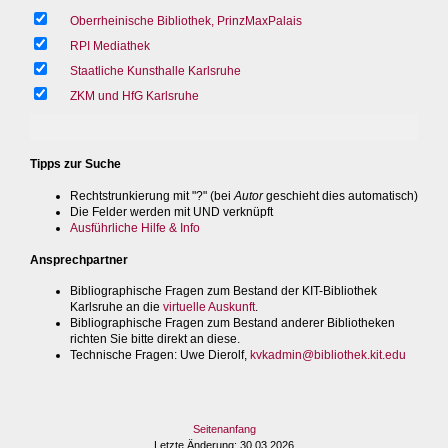
Oberrheinische Bibliothek, PrinzMaxPalais
RPI Mediathek
Staatliche Kunsthalle Karlsruhe
ZKM und HfG Karlsruhe
Tipps zur Suche
Rechtstrunkierung mit "?" (bei
Autor
geschieht dies automatisch)
Die Felder werden mit UND verknüpft
Ausführliche Hilfe & Info
Ansprechpartner
Bibliographische Fragen zum Bestand der KIT-Bibliothek
Karlsruhe an die
virtuelle Auskunft
.
Bibliographische Fragen zum Bestand anderer Bibliotheken
richten Sie bitte direkt an diese.
Technische Fragen
: Uwe Dierolf,
kvkadmin@bibliothek.kit.edu
Seitenanfang
Letzte Änderung
: 30.03.2026