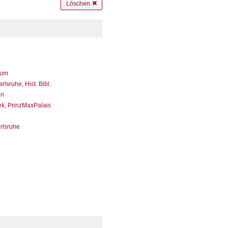
Löschen
eum
sruhe, Hist. Bibl.
en
ek, PrinzMaxPalais
arlsruhe