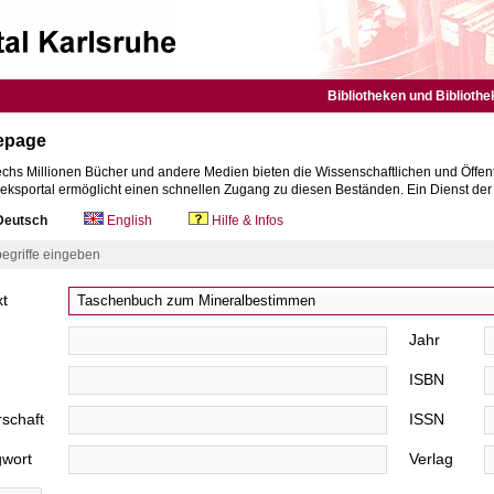
Bibliotheken und Bibliothe
epage
chs Millionen Bücher und andere Medien bieten die Wissenschaftlichen und Öffent
heksportal ermöglicht einen schnellen Zugang zu diesen Beständen. Ein Dienst de
eutsch
English
Hilfe & Infos
egriffe eingeben
xt
Jahr
ISBN
schaft
ISSN
gwort
Verlag