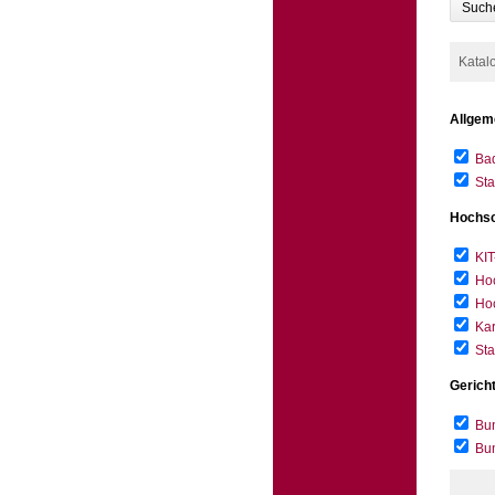
Such
Katal
Allgem
Bad
Sta
Hochsc
KIT
Hoc
Hoc
Kar
Sta
Gerich
Bun
Bu