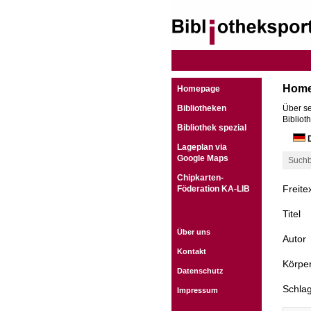
Hom
Homepage
Bibliotheken
Über se
Bibliot
Bibliothek spezial
D
Lageplan via
Google Maps
Suchb
Chipkarten-
Freite
Föderation KA-LIB
Titel
Über uns
Autor
Kontakt
Körper
Datenschutz
Schla
Impressum