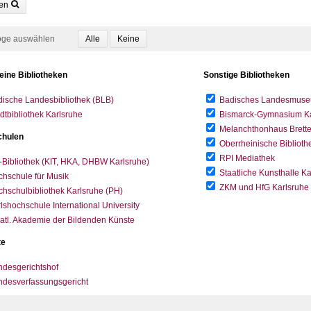
en
oge auswählen
eine Bibliotheken
Sonstige Bibliotheken
ische Landesbibliothek (BLB)
Badisches Landesmus
dtbibliothek Karlsruhe
Bismarck-Gymnasium Karl
Melanchthonhaus Brett
hulen
Oberrheinische Biblioth
RPI Mediathek
-Bibliothek (KIT, HKA, DHBW Karlsruhe)
Staatliche Kunsthalle K
hschule für Musik
ZKM und HfG Karlsruhe
hschulbibliothek Karlsruhe (PH)
lshochschule International University
atl. Akademie der Bildenden Künste
te
desgerichtshof
ndesverfassungsgericht