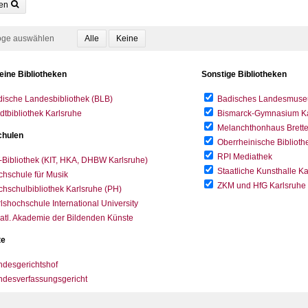
en
oge auswählen
eine Bibliotheken
Sonstige Bibliotheken
ische Landesbibliothek (BLB)
Badisches Landesmus
dtbibliothek Karlsruhe
Bismarck-Gymnasium Karl
Melanchthonhaus Brett
hulen
Oberrheinische Biblioth
RPI Mediathek
-Bibliothek (KIT, HKA, DHBW Karlsruhe)
Staatliche Kunsthalle K
hschule für Musik
ZKM und HfG Karlsruhe
hschulbibliothek Karlsruhe (PH)
lshochschule International University
atl. Akademie der Bildenden Künste
te
desgerichtshof
ndesverfassungsgericht