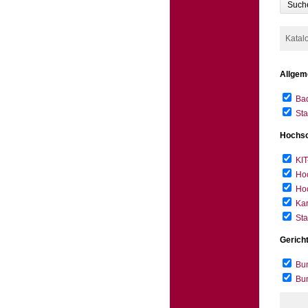
Such
Katal
Allgem
Bad
Sta
Hochsc
KIT
Hoc
Hoc
Kar
Sta
Gerich
Bun
Bu