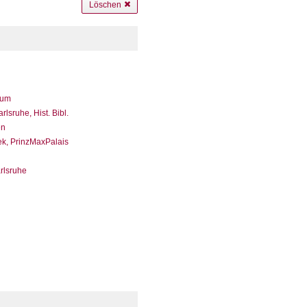
Löschen
eum
sruhe, Hist. Bibl.
en
ek, PrinzMaxPalais
arlsruhe