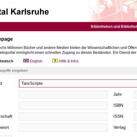
Bibliotheken und Bibliothe
epage
chs Millionen Bücher und andere Medien bieten die Wissenschaftlichen und Öffent
heksportal ermöglicht einen schnellen Zugang zu diesen Beständen. Ein Dienst de
eutsch
English
Hilfe & Infos
egriffe eingeben
xt
Jahr
ISBN
schaft
ISSN
gwort
Verlag