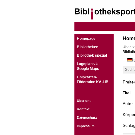
Hom
Homepage
Bibliotheken
Über se
Bibliot
Bibliothek spezial
D
Lageplan via
Google Maps
Suchb
Chipkarten-
Freite
Föderation KA-LIB
Titel
Über uns
Autor
Kontakt
Körper
Datenschutz
Schla
Impressum