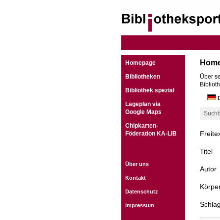
Hom
Homepage
Bibliotheken
Über se
Bibliot
Bibliothek spezial
D
Lageplan via
Google Maps
Suchb
Chipkarten-
Freite
Föderation KA-LIB
Titel
Über uns
Autor
Kontakt
Körper
Datenschutz
Schla
Impressum