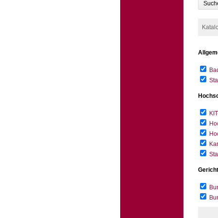
Such
Katal
Allgem
Bad
Sta
Hochsc
KIT
Hoc
Hoc
Kar
Sta
Gerich
Bun
Bu