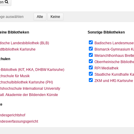
en
oge auswählen
eine Bibliotheken
Sonstige Bibliotheken
ische Landesbibliothek (BLB)
Badisches Landesmus
dtbibliothek Karlsruhe
Bismarck-Gymnasium Karl
Melanchthonhaus Brett
hulen
Oberrheinische Biblioth
RPI Mediathek
-Bibliothek (KIT, HKA, DHBW Karlsruhe)
Staatliche Kunsthalle K
hschule für Musik
ZKM und HfG Karlsruhe
hschulbibliothek Karlsruhe (PH)
lshochschule International University
atl. Akademie der Bildenden Künste
te
desgerichtshof
ndesverfassungsgericht