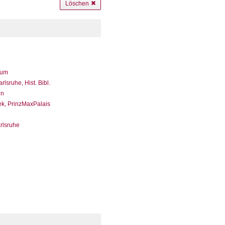
Löschen
eum
sruhe, Hist. Bibl.
en
ek, PrinzMaxPalais
arlsruhe