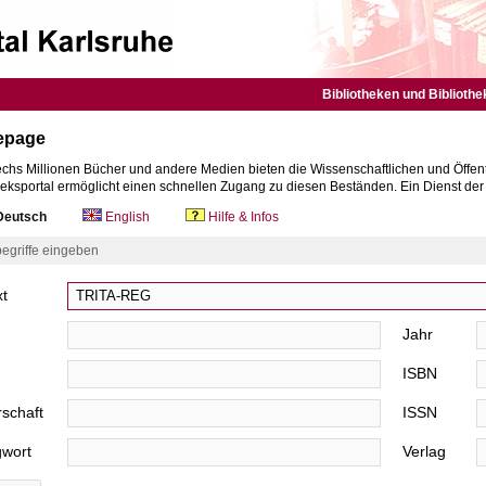
Bibliotheken und Bibliothe
epage
chs Millionen Bücher und andere Medien bieten die Wissenschaftlichen und Öffent
heksportal ermöglicht einen schnellen Zugang zu diesen Beständen. Ein Dienst de
eutsch
English
Hilfe & Infos
egriffe eingeben
xt
Jahr
ISBN
schaft
ISSN
gwort
Verlag