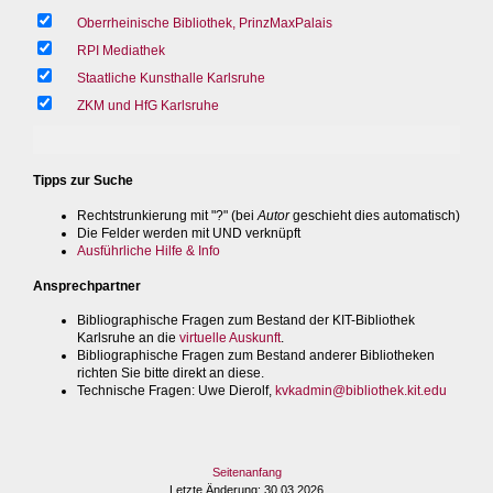
Oberrheinische Bibliothek, PrinzMaxPalais
RPI Mediathek
Staatliche Kunsthalle Karlsruhe
ZKM und HfG Karlsruhe
Tipps zur Suche
Rechtstrunkierung mit "?" (bei
Autor
geschieht dies automatisch)
Die Felder werden mit UND verknüpft
Ausführliche Hilfe & Info
Ansprechpartner
Bibliographische Fragen zum Bestand der KIT-Bibliothek
Karlsruhe an die
virtuelle Auskunft
.
Bibliographische Fragen zum Bestand anderer Bibliotheken
richten Sie bitte direkt an diese.
Technische Fragen
: Uwe Dierolf,
kvkadmin@bibliothek.kit.edu
Seitenanfang
Letzte Änderung
: 30.03.2026