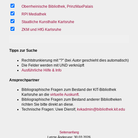
Oberrheinische Bibliothek, PrinzMaxPalais
RPI Mediathek
Staatliche Kunsthalle Karlsruhe
ZKM und HfG Karlsruhe
Tipps zur Suche
Rechtstrunkierung mit "?" (bei
Autor
geschieht dies automatisch)
Die Felder werden mit UND verknüpft
Ausführliche Hilfe & Info
Ansprechpartner
Bibliographische Fragen zum Bestand der KIT-Bibliothek
Karlsruhe an die
virtuelle Auskunft
.
Bibliographische Fragen zum Bestand anderer Bibliotheken
richten Sie bitte direkt an diese.
Technische Fragen
: Uwe Dierolf,
kvkadmin@bibliothek.kit.edu
Seitenanfang
Letzte Änderung
: 30.03.2026