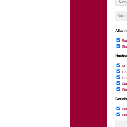
Such
Katal
Allgem
Bad
Sta
Hochsc
KIT
Hoc
Hoc
Kar
Sta
Gerich
Bun
Bu