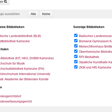
en
oge auswählen
eine Bibliotheken
Sonstige Bibliotheken
ische Landesbibliothek (BLB)
Badisches Landesmus
dtbibliothek Karlsruhe
Bismarck-Gymnasium Karl
Melanchthonhaus Brett
hulen
Oberrheinische Biblioth
RPI Mediathek
-Bibliothek (KIT, HKA, DHBW Karlsruhe)
Staatliche Kunsthalle K
hschule für Musik
ZKM und HfG Karlsruhe
hschulbibliothek Karlsruhe (PH)
lshochschule International University
atl. Akademie der Bildenden Künste
te
desgerichtshof
ndesverfassungsgericht