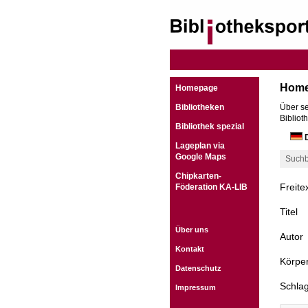
Hom
Homepage
Bibliotheken
Über se
Bibliot
Bibliothek spezial
D
Lageplan via
Google Maps
Suchb
Chipkarten-
Freite
Föderation KA-LIB
Titel
Über uns
Autor
Kontakt
Körper
Datenschutz
Schla
Impressum