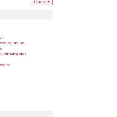
Löschen
eum
sruhe, Hist. Bibl.
en
ek, PrinzMaxPalais
arlsruhe