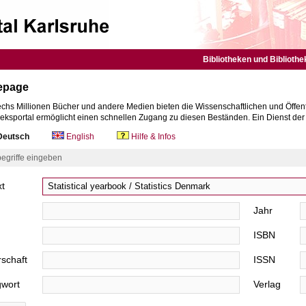
Bibliotheken und Bibliothe
epage
chs Millionen Bücher und andere Medien bieten die Wissenschaftlichen und Öffent
heksportal ermöglicht einen schnellen Zugang zu diesen Beständen. Ein Dienst de
eutsch
English
Hilfe & Infos
egriffe eingeben
xt
Jahr
ISBN
schaft
ISSN
gwort
Verlag