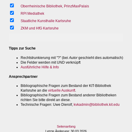
Oberrheinische Bibliothek, PrinzMaxPalais
RPI Mediathek
Staatliche Kunsthalle Karlsruhe
ZKM und HfG Karlsruhe
Tipps zur Suche
Rechtstrunkierung mit "?" (bei
Autor
geschieht dies automatisch)
Die Felder werden mit UND verknüpft
Ausführliche Hilfe & Info
Ansprechpartner
Bibliographische Fragen zum Bestand der KIT-Bibliothek
Karlsruhe an die
virtuelle Auskunft
.
Bibliographische Fragen zum Bestand anderer Bibliotheken
richten Sie bitte direkt an diese.
Technische Fragen
: Uwe Dierolf,
kvkadmin@bibliothek.kit.edu
Seitenanfang
Letzte Änderung
: 30.03.2026