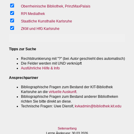
Oberrheinische Bibliothek, PrinzMaxPalais
RPI Mediathek
Staatliche Kunsthalle Karlsruhe
ZKM und HfG Karlsruhe
Tipps zur Suche
Rechtstrunkierung mit "?" (bei
Autor
geschieht dies automatisch)
Die Felder werden mit UND verknüpft
Ausführliche Hilfe & Info
Ansprechpartner
Bibliographische Fragen zum Bestand der KIT-Bibliothek
Karlsruhe an die
virtuelle Auskunft
.
Bibliographische Fragen zum Bestand anderer Bibliotheken
richten Sie bitte direkt an diese.
Technische Fragen
: Uwe Dierolf,
kvkadmin@bibliothek.kit.edu
Seitenanfang
Letzte Änderung
: 30.03.2026