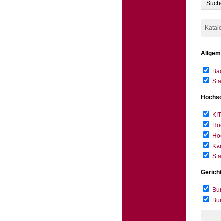
Such
Katal
Allgem
Bad
Sta
Hochsc
KIT
Hoc
Hoc
Kar
Sta
Gerich
Bun
Bu