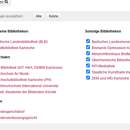
en
oge auswählen
eine Bibliotheken
Sonstige Bibliotheken
ische Landesbibliothek (BLB)
Badisches Landesmus
dtbibliothek Karlsruhe
Bismarck-Gymnasium Karl
Melanchthonhaus Brett
hulen
Oberrheinische Biblioth
RPI Mediathek
-Bibliothek (KIT, HKA, DHBW Karlsruhe)
Staatliche Kunsthalle K
hschule für Musik
ZKM und HfG Karlsruhe
hschulbibliothek Karlsruhe (PH)
lshochschule International University
atl. Akademie der Bildenden Künste
te
desgerichtshof
ndesverfassungsgericht