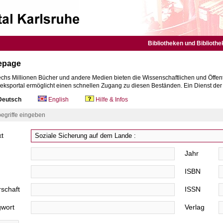
Bibliotheken und Bibliothe
epage
chs Millionen Bücher und andere Medien bieten die Wissenschaftlichen und Öffent
heksportal ermöglicht einen schnellen Zugang zu diesen Beständen. Ein Dienst de
eutsch
English
Hilfe & Infos
egriffe eingeben
xt
Jahr
ISBN
schaft
ISSN
gwort
Verlag