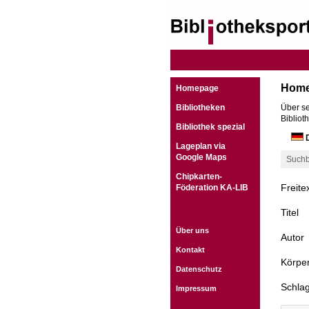
Hom
Homepage
Bibliotheken
Über se
Bibliot
Bibliothek spezial
D
Lageplan via
Google Maps
Suchb
Chipkarten-
Freite
Föderation KA-LIB
Titel
Über uns
Autor
Kontakt
Körper
Datenschutz
Schla
Impressum