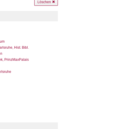
Löschen
eum
sruhe, Hist. Bibl.
en
ek, PrinzMaxPalais
arlsruhe