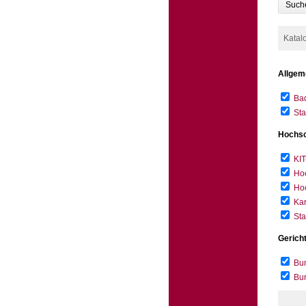
Such
Katal
Allgem
Bad
Sta
Hochsc
KIT
Hoc
Hoc
Kar
Sta
Gerich
Bun
Bu