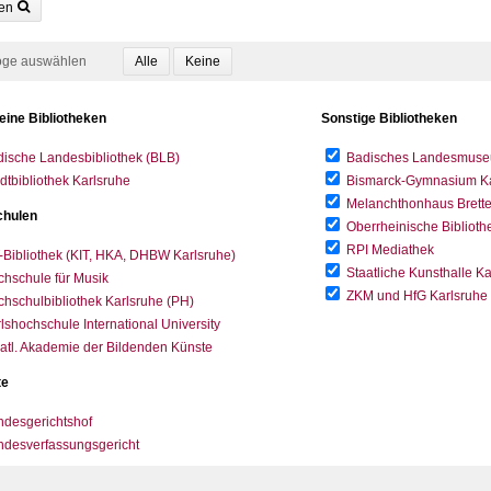
en
oge auswählen
eine Bibliotheken
Sonstige Bibliotheken
ische Landesbibliothek (BLB)
Badisches Landesmus
dtbibliothek Karlsruhe
Bismarck-Gymnasium Karl
Melanchthonhaus Brett
hulen
Oberrheinische Biblioth
RPI Mediathek
-Bibliothek (KIT, HKA, DHBW Karlsruhe)
Staatliche Kunsthalle K
hschule für Musik
ZKM und HfG Karlsruhe
hschulbibliothek Karlsruhe (PH)
lshochschule International University
atl. Akademie der Bildenden Künste
te
desgerichtshof
ndesverfassungsgericht