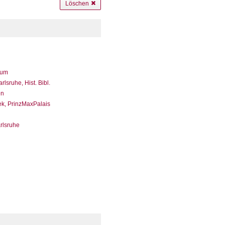
Löschen
eum
sruhe, Hist. Bibl.
en
ek, PrinzMaxPalais
arlsruhe