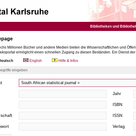
Bibliotheken und Bibliothe
epage
chs Millionen Bücher und andere Medien bieten die Wissenschaftlichen und Öffent
heksportal ermöglicht einen schnellen Zugang zu diesen Beständen. Ein Dienst de
eutsch
English
Hilfe & Infos
egriffe eingeben
xt
Jahr
ISBN
schaft
ISSN
gwort
Verlag