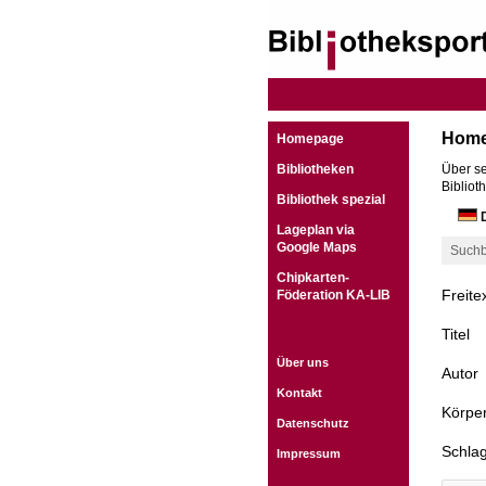
Hom
Homepage
Bibliotheken
Über se
Bibliot
Bibliothek spezial
D
Lageplan via
Google Maps
Suchb
Chipkarten-
Freite
Föderation KA-LIB
Titel
Über uns
Autor
Kontakt
Körper
Datenschutz
Schla
Impressum