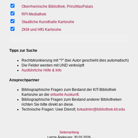
Oberrheinische Bibliothek, PrinzMaxPalais
RPI Mediathek
Staatliche Kunsthalle Karlsruhe
ZKM und HfG Karlsruhe
Tipps zur Suche
Rechtstrunkierung mit "?" (bei
Autor
geschieht dies automatisch)
Die Felder werden mit UND verknüpft
Ausführliche Hilfe & Info
Ansprechpartner
Bibliographische Fragen zum Bestand der KIT-Bibliothek
Karlsruhe an die
virtuelle Auskunft
.
Bibliographische Fragen zum Bestand anderer Bibliotheken
richten Sie bitte direkt an diese.
Technische Fragen
: Uwe Dierolf,
kvkadmin@bibliothek.kit.edu
Seitenanfang
Letzte Änderung
: 30.03.2026