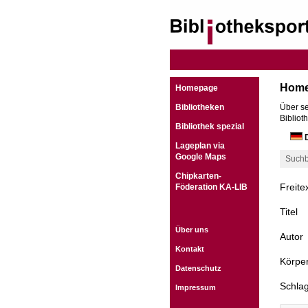
Hom
Homepage
Bibliotheken
Über se
Bibliot
Bibliothek spezial
D
Lageplan via
Google Maps
Suchb
Chipkarten-
Freite
Föderation KA-LIB
Titel
Über uns
Autor
Kontakt
Körper
Datenschutz
Schla
Impressum