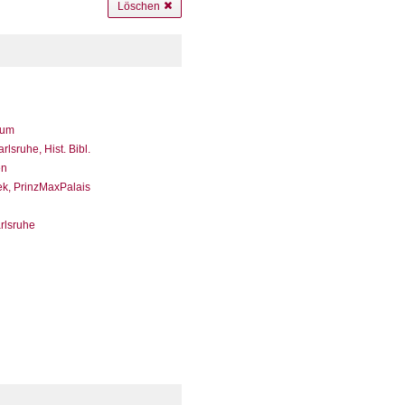
Löschen
eum
sruhe, Hist. Bibl.
en
ek, PrinzMaxPalais
arlsruhe