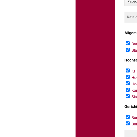
Such
Katal
Allgem
Bad
Sta
Hochsc
KIT
Hoc
Hoc
Kar
Sta
Gerich
Bun
Bu