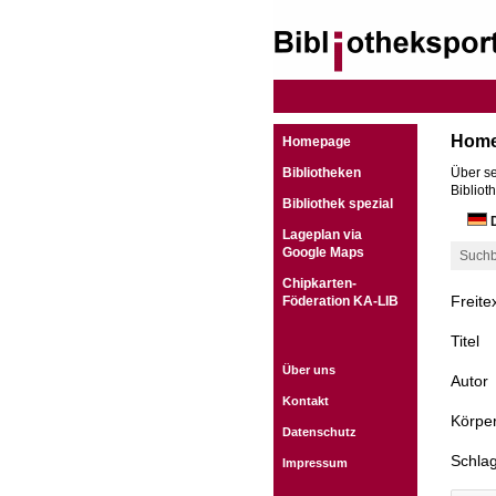
Hom
Homepage
Bibliotheken
Über se
Bibliot
Bibliothek spezial
D
Lageplan via
Google Maps
Suchb
Chipkarten-
Freite
Föderation KA-LIB
Titel
Über uns
Autor
Kontakt
Körper
Datenschutz
Schla
Impressum