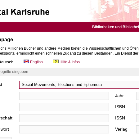
Bibliotheken und Bibliothe
epage
chs Millionen Bücher und andere Medien bieten die Wissenschaftlichen und Öffent
heksportal ermöglicht einen schnellen Zugang zu diesen Beständen. Ein Dienst de
eutsch
English
Hilfe & Infos
egriffe eingeben
xt
Jahr
ISBN
schaft
ISSN
gwort
Verlag