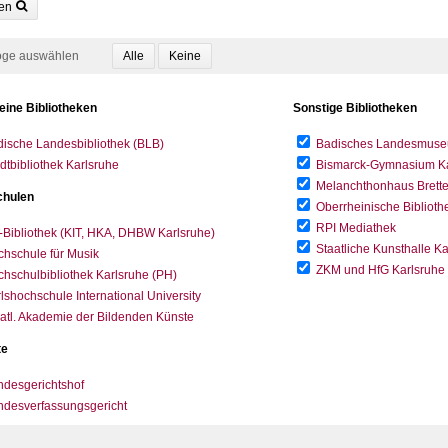
en
oge auswählen
eine Bibliotheken
Sonstige Bibliotheken
ische Landesbibliothek (BLB)
Badisches Landesmus
dtbibliothek Karlsruhe
Bismarck-Gymnasium Karl
Melanchthonhaus Brett
hulen
Oberrheinische Biblioth
RPI Mediathek
-Bibliothek (KIT, HKA, DHBW Karlsruhe)
Staatliche Kunsthalle K
hschule für Musik
ZKM und HfG Karlsruhe
hschulbibliothek Karlsruhe (PH)
lshochschule International University
atl. Akademie der Bildenden Künste
te
desgerichtshof
ndesverfassungsgericht