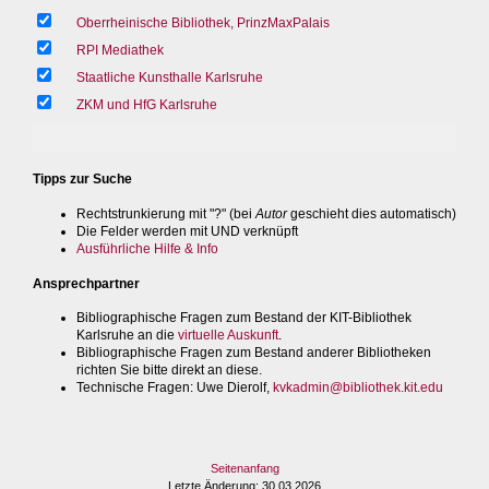
Oberrheinische Bibliothek, PrinzMaxPalais
RPI Mediathek
Staatliche Kunsthalle Karlsruhe
ZKM und HfG Karlsruhe
Tipps zur Suche
Rechtstrunkierung mit "?" (bei
Autor
geschieht dies automatisch)
Die Felder werden mit UND verknüpft
Ausführliche Hilfe & Info
Ansprechpartner
Bibliographische Fragen zum Bestand der KIT-Bibliothek
Karlsruhe an die
virtuelle Auskunft
.
Bibliographische Fragen zum Bestand anderer Bibliotheken
richten Sie bitte direkt an diese.
Technische Fragen
: Uwe Dierolf,
kvkadmin@bibliothek.kit.edu
Seitenanfang
Letzte Änderung
: 30.03.2026