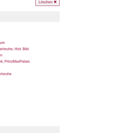
Löschen
eum
sruhe, Hist. Bibl.
en
ek, PrinzMaxPalais
arlsruhe