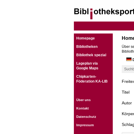
Hom
Homepage
Bibliotheken
Über se
Bibliot
Bibliothek spezial
D
Lageplan via
Google Maps
Suchb
Chipkarten-
Freite
Föderation KA-LIB
Titel
Über uns
Autor
Kontakt
Körper
Datenschutz
Schla
Impressum