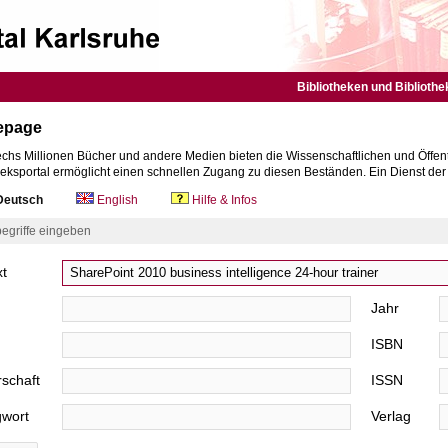
Bibliotheken und Bibliothe
epage
chs Millionen Bücher und andere Medien bieten die Wissenschaftlichen und Öffent
heksportal ermöglicht einen schnellen Zugang zu diesen Beständen. Ein Dienst de
eutsch
English
Hilfe & Infos
egriffe eingeben
xt
Jahr
ISBN
schaft
ISSN
gwort
Verlag