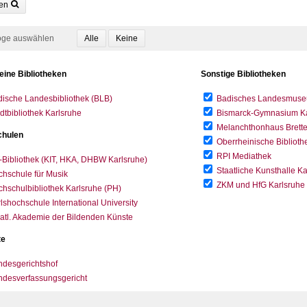
en
oge auswählen
eine Bibliotheken
Sonstige Bibliotheken
ische Landesbibliothek (BLB)
Badisches Landesmus
dtbibliothek Karlsruhe
Bismarck-Gymnasium Karl
Melanchthonhaus Brett
hulen
Oberrheinische Biblioth
RPI Mediathek
-Bibliothek (KIT, HKA, DHBW Karlsruhe)
Staatliche Kunsthalle K
hschule für Musik
ZKM und HfG Karlsruhe
hschulbibliothek Karlsruhe (PH)
lshochschule International University
atl. Akademie der Bildenden Künste
te
desgerichtshof
ndesverfassungsgericht