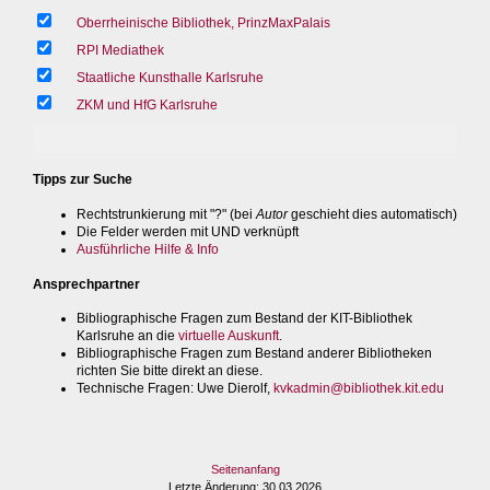
Oberrheinische Bibliothek, PrinzMaxPalais
RPI Mediathek
Staatliche Kunsthalle Karlsruhe
ZKM und HfG Karlsruhe
Tipps zur Suche
Rechtstrunkierung mit "?" (bei
Autor
geschieht dies automatisch)
Die Felder werden mit UND verknüpft
Ausführliche Hilfe & Info
Ansprechpartner
Bibliographische Fragen zum Bestand der KIT-Bibliothek
Karlsruhe an die
virtuelle Auskunft
.
Bibliographische Fragen zum Bestand anderer Bibliotheken
richten Sie bitte direkt an diese.
Technische Fragen
: Uwe Dierolf,
kvkadmin@bibliothek.kit.edu
Seitenanfang
Letzte Änderung
: 30.03.2026