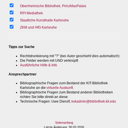
Oberrheinische Bibliothek, PrinzMaxPalais
RPI Mediathek
Staatliche Kunsthalle Karlsruhe
ZKM und HfG Karlsruhe
Tipps zur Suche
Rechtstrunkierung mit "?" (bei
Autor
geschieht dies automatisch)
Die Felder werden mit UND verknüpft
Ausführliche Hilfe & Info
Ansprechpartner
Bibliographische Fragen zum Bestand der KIT-Bibliothek
Karlsruhe an die
virtuelle Auskunft
.
Bibliographische Fragen zum Bestand anderer Bibliotheken
richten Sie bitte direkt an diese.
Technische Fragen
: Uwe Dierolf,
kvkadmin@bibliothek.kit.edu
Seitenanfang
Letzte Änderung
: 30.03.2026