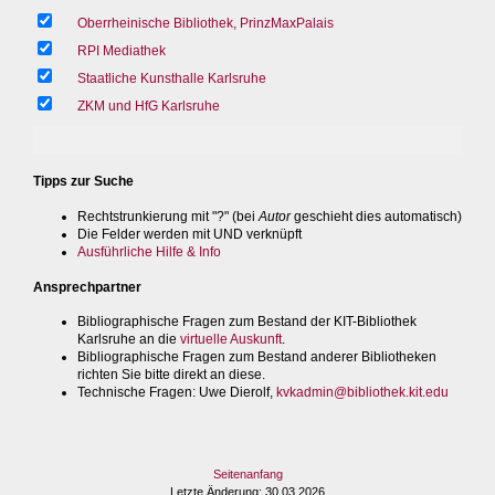
Oberrheinische Bibliothek, PrinzMaxPalais
RPI Mediathek
Staatliche Kunsthalle Karlsruhe
ZKM und HfG Karlsruhe
Tipps zur Suche
Rechtstrunkierung mit "?" (bei
Autor
geschieht dies automatisch)
Die Felder werden mit UND verknüpft
Ausführliche Hilfe & Info
Ansprechpartner
Bibliographische Fragen zum Bestand der KIT-Bibliothek
Karlsruhe an die
virtuelle Auskunft
.
Bibliographische Fragen zum Bestand anderer Bibliotheken
richten Sie bitte direkt an diese.
Technische Fragen
: Uwe Dierolf,
kvkadmin@bibliothek.kit.edu
Seitenanfang
Letzte Änderung
: 30.03.2026