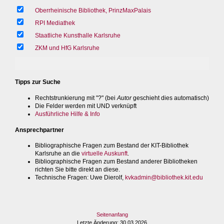
Oberrheinische Bibliothek, PrinzMaxPalais
RPI Mediathek
Staatliche Kunsthalle Karlsruhe
ZKM und HfG Karlsruhe
Tipps zur Suche
Rechtstrunkierung mit "?" (bei
Autor
geschieht dies automatisch)
Die Felder werden mit UND verknüpft
Ausführliche Hilfe & Info
Ansprechpartner
Bibliographische Fragen zum Bestand der KIT-Bibliothek
Karlsruhe an die
virtuelle Auskunft
.
Bibliographische Fragen zum Bestand anderer Bibliotheken
richten Sie bitte direkt an diese.
Technische Fragen
: Uwe Dierolf,
kvkadmin@bibliothek.kit.edu
Seitenanfang
Letzte Änderung
: 30.03.2026